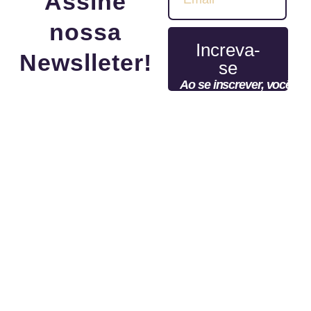
Assine
nossa
Increva-
Newslleter!
se
Ao se inscrever, você
Seja o primeiro a saber
concorda com nossa
dos lançamentos, além
política de privacidade e
de ganhar cupons
nossos termos de
exclusivos!
serviço.