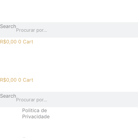
Ir
para
o
Search
conteúdo
R$
0,00
0
Cart
R$
0,00
0
Cart
Search
Politica de
Privacidade